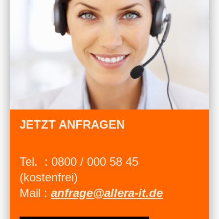
JETZT ANFRAGEN
Tel. : 0800 / 000 58 45
(kostenfrei)
Mail :
anfrage@allera-it.de